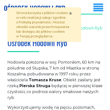
Ośrodek Hodowli Ryb
Przejdź do zawartości strony
Przejdź do menu
OŚRODEK HODOWLI RYB
×
Strona korzysta z plików
cookies
w celu realizacji usług i zgodnie
z
Polityką prywatności
. Możesz
określić warunki przechowywania
Strona główna
Ośrodek Hodowli Ryb
lub dostępu do plików
cookies
w Twojej przeglądarce.
Ośrodek Hodowli Ryb
Hodowla położona w woj. Pomorskim, 60 km na
południe od Słupska, 7 km od Miastka w stronę
Koszalina, pobudowana w 1997 roku przez
właściciela
Tomasza Kruse
. Obiekt zasilany jest
rzeką
Pierska Struga
będącej w pierwszej klasie
czystości, co podnosi walory smakowe naszych
ryb.
Wykorzystujemy wodę na pięciu poziomach,