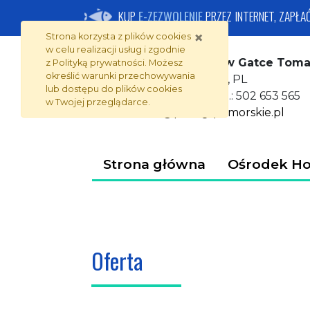
Ośrodek Hodowli Ryb 
Przejdź do zawartości strony
Przejdź do menu
KUP
E-ZEZWOLENIE
PRZEZ INTERNET, ZAPŁA
×
Strona korzysta z plików
cookies
w celu realizacji usług i zgodnie
Ośrodek Hodowli Ryb w Gatce Toma
z
Polityką prywatności
. Możesz
określić warunki przechowywania
Gatka 14, 77-200 Miastko, PL
lub dostępu do plików
cookies
tel.: 59 857 17 08, tel.kom.: 502 653 565
w Twojej przeglądarce.
e-mail:
kruse@pstragi.pomorskie.pl
Strona główna
Ośrodek Ho
Oferta