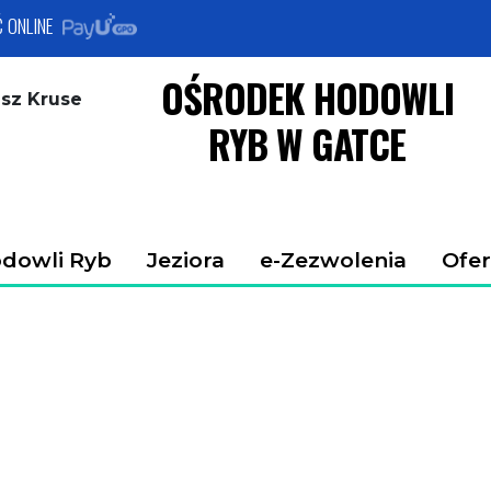
w Gatce | Oferta
Ć ONLINE
OŚRODEK
HODOWLI
sz Kruse
RYB W GATCE
dowli Ryb
Jeziora
e-Zezwolenia
Ofer