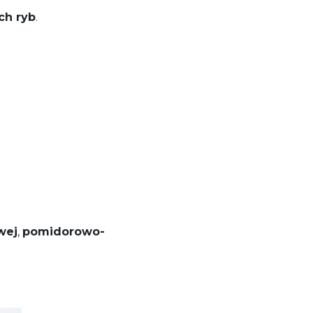
ch ryb
.
wej
,
pomidorowo-