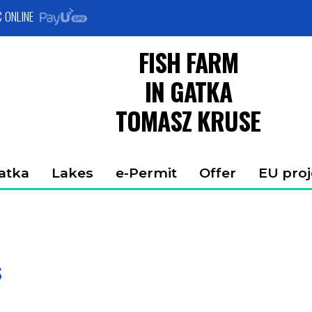
w Gatce | EU project
Ć ONLINE
FISH FARM
IN GATKA
TOMASZ KRUSE
atka
Lakes
e-Permit
Offer
EU proj
s