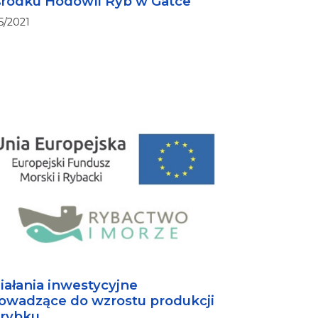
rodku Hodowli Ryb w Gatce
5/2021
iałania inwestycyjne
owadzące do wzrostu produkcji
rybku