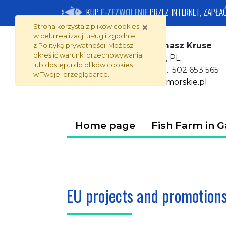
Ośrodek Hodowli Ryb 
Skip to page content
Go to the menu
KUP
E-ZEZWOLENIE
PRZEZ INTERNET, ZAPŁA
×
Strona korzysta z plików
cookies
w celu realizacji usług i zgodnie
Fish Farm in Gatka Tomasz Kruse
z
Polityką prywatności
. Możesz
określić warunki przechowywania
Gatka 14, 77-200 Miastko, PL
lub dostępu do plików
cookies
tel.: 59 857 17 08, tel.kom.: 502 653 565
w Twojej przeglądarce.
e-mail:
kruse@pstragi.pomorskie.pl
Home page
Fish Farm in G
EU projects and promotion