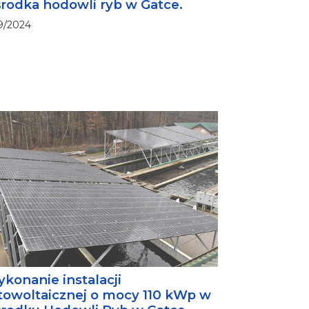
rodka hodowli ryb w Gatce.
9/2024
konanie instalacji
towoltaicznej o mocy 110 kWp w