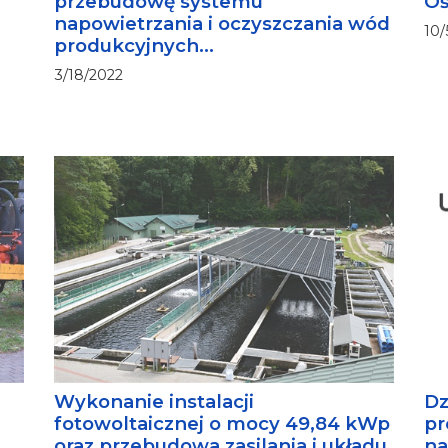
przebudowę systemu
Oś
napowietrzania i oczyszczania wód
10/
produkcyjnych...
3/18/2022
Wykonanie instalacji
Dz
fotowoltaicznej o mocy 49,84 kWp
pr
oraz przebudowa zasilania i układu
na