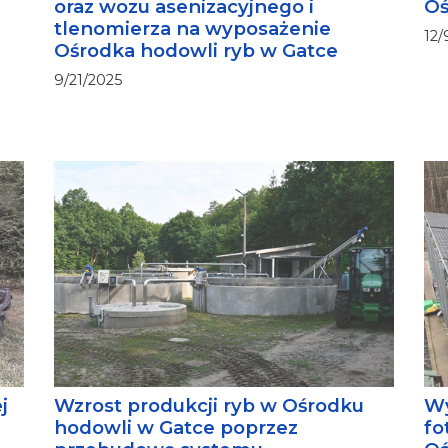
oraz wozu asenizacyjnego i
Oś
tlenomierza na wyposażenie
12/
Ośrodka hodowli ryb w Gatce
9/21/2025
j
Wzrost produkcji ryb w Ośrodku
Wy
hodowli w Gatce poprzez
fo