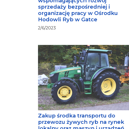
wspomagających rozwój
sprzedaży bezpośredniej i
organizację pracy w Ośrodku
Hodowli Ryb w Gatce
2/6/2023
Zakup środka transportu do
przewozu żywych ryb na rynek
lokalny oraz maszyn i urządzeń